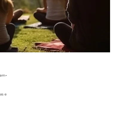
bem-
as e