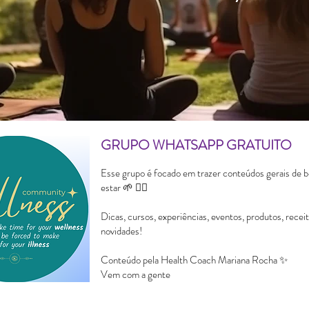
GRUPO WHATSAPP GRATUITO
Esse grupo é focado em trazer conteúdos gerais de 
estar 🌱 🧘‍♀️
Dicas, cursos, experiências, eventos, produtos, receit
novidades!
Conteúdo pela Health Coach Mariana Rocha ✨
Vem com a gente