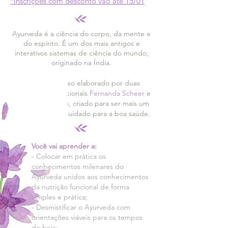
*Inscrições com desconto vão até 15/01
Ayurveda é a ciência do corpo, da mente e
do espírito.
É um dos mais antigos e
interativos sistemas de ciência do mundo,
originado na Índia.
Esse é um curso elaborado por duas
nutricionistas funcionais
Ferna
nda Sche
er
e
Valentina Slaviero,
criado para ser mais um
caminho de autocuidado para a boa saúde.
Você vai aprender a:
- Colocar em prática os
conhecimentos milenares do
Ayurveda unidos aos conhecimentos
da nutrição funcional de forma
simples e prática;
- Desmistificar o Ayurveda com
orientações viáveis para os tempos
de hoje;