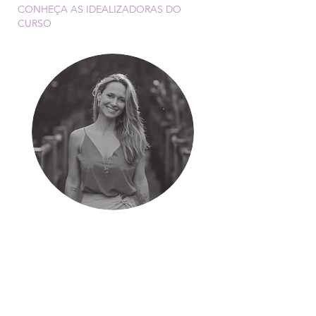
CONHEÇA AS IDEALIZADORAS DO
CURSO
Fernanda Scheer
CRN 24045
“
O meu objetivo é auxiliar quem me