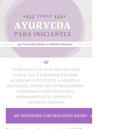
“AS PESSOAS QUE DESEJAM UMA VIDA
LONGA, QUE É A FERRAMENTA PARA
ALCANÇAR O PROPÓSITO, A RIQUEZA E
FELICIDADE, DEVEM DEPOSITAR A MÁXIMA
CONFIANÇA E DISPOSIÇÃO NOS
ENSINAMENTOS DO AYURVEDA”
– ASTANGA HRDAYAM
ME INSCREVER COM DESCONTO AGORA