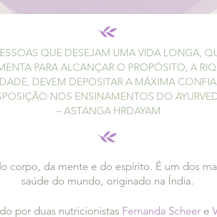
PESSOAS QUE DESEJAM UMA VIDA LONGA, QU
MENTA PARA ALCANÇAR O PROPÓSITO, A RIQ
IDADE, DEVEM DEPOSITAR A MÁXIMA CONFI
SPOSIÇÃO NOS ENSINAMENTOS DO AYURVE
– ASTANGA HRDAYAM
do corpo, da mente e do espírito.
É um dos mai
saúde do mundo, originado na Índia.
do por duas nutricionistas
Ferna
nda Sche
er
e
V