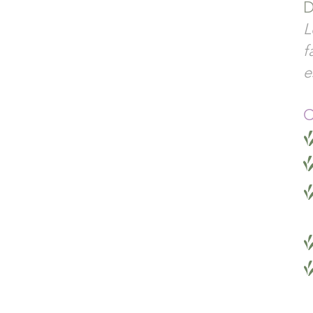
D
L
f
e
C