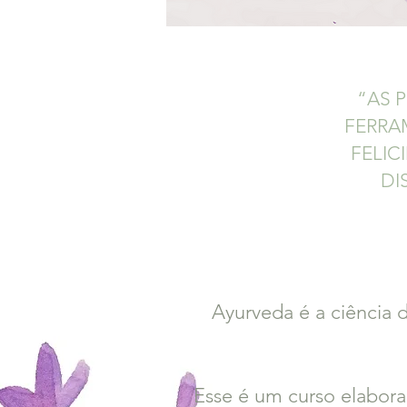
“AS 
FERRA
FELIC
DI
Ayurveda é a ciência 
Esse é um curso elabora