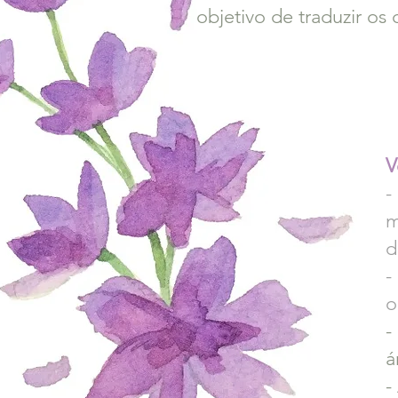
objetivo de traduzir o
V
-
m
d
-
o
-
á
-