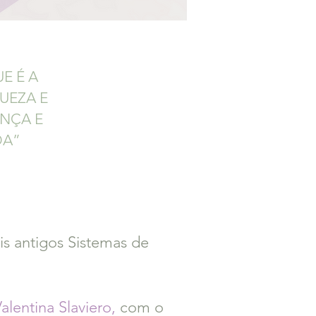
E É A
UEZA E
ANÇA E
DA”
s antigos Sistemas de
alentina Slaviero,
com o