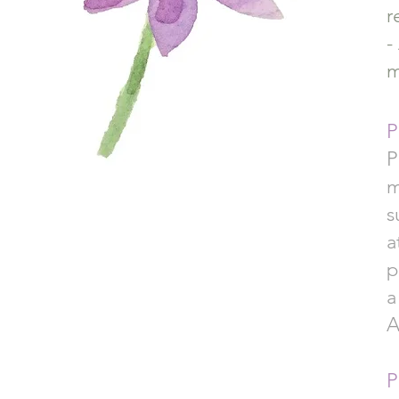
r
-
m
P
P
m
s
a
p
a
A
P