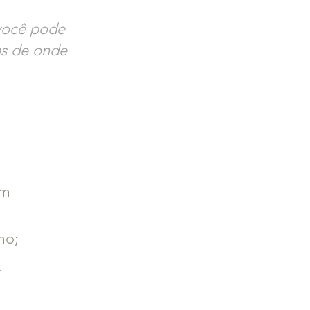
você pode
las de onde
om
mo;
.