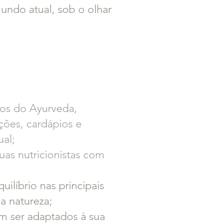
undo atual, sob o olhar
tos do Ayurveda,
ões, cardápios e
ual;
uas nutricionistas com
uilíbrio nas principais
da natureza;
m ser adaptados à sua